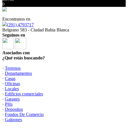
0
Encontranos en
(291) 4793717
Belgrano 583 - Ciudad Bahia Blanca
Seguinos en
Asociados con
¿Qué estás buscando?
·
Terrenos
·
Departamentos
·
Casas
·
Oficinas
·
Locales
·
Edificios comerciales
·
Garages
·
PHs
·
Depositos
·
Fondos De Comercio
·
Galpones